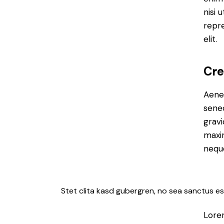
nisi 
repre
elit.
Cre
Aenea
sene
gravi
maxim
neque
Stet clita kasd gubergren, no sea sanctus es
Lorem