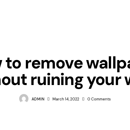
IDEAS
 to remove wallp
out ruining your 
ADMIN
March 14, 2022
0
Comments