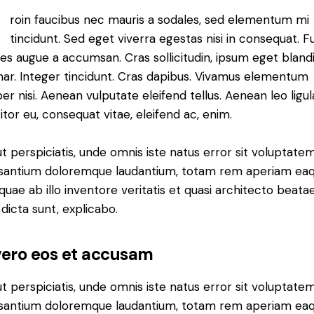
roin faucibus nec mauris a sodales, sed elementum mi
tincidunt. Sed eget viverra egestas nisi in consequat. F
es augue a accumsan. Cras sollicitudin, ipsum eget blandi
nar. Integer tincidunt. Cras dapibus. Vivamus elementum
r nisi. Aenean vulputate eleifend tellus. Aenean leo ligul
itor eu, consequat vitae, eleifend ac, enim.
t perspiciatis, unde omnis iste natus error sit voluptate
santium doloremque laudantium, totam rem aperiam ea
 quae ab illo inventore veritatis et quasi architecto beata
 dicta sunt, explicabo.
vero eos et accusam
t perspiciatis, unde omnis iste natus error sit voluptate
santium doloremque laudantium, totam rem aperiam ea