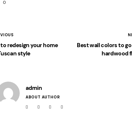
0
EVIOUS
N
to redesign your home
Best wall colors to go
 Tuscan style
hardwood f
admin
ABOUT AUTHOR