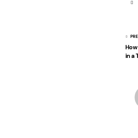
PR
How 
in a