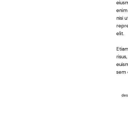
eiusm
enim 
nisi 
repre
elit.
Etiam
risus
euis
sem e
des