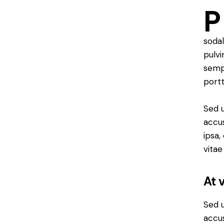
P
sodal
pulvi
sempe
portt
Sed u
accu
ipsa,
vitae
At 
Sed u
accu