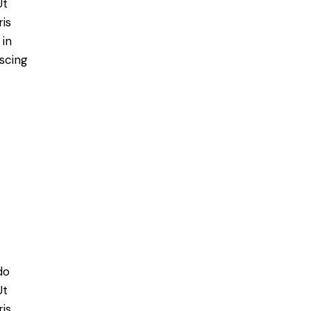
Ut
is
 in
scing
do
Ut
is