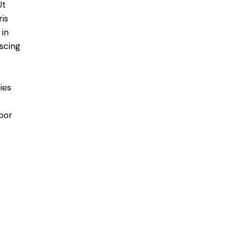
Ut
is
 in
scing
ies
por