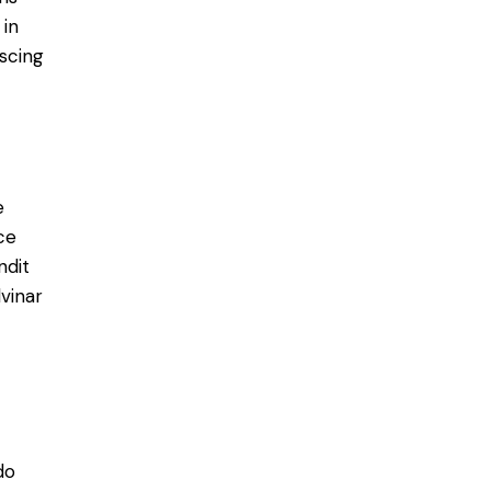
 in
scing
e
ce
ndit
vinar
do