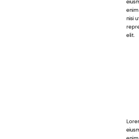
eiusm
enim 
nisi 
repre
elit.
Lorem
eiusm
enim 