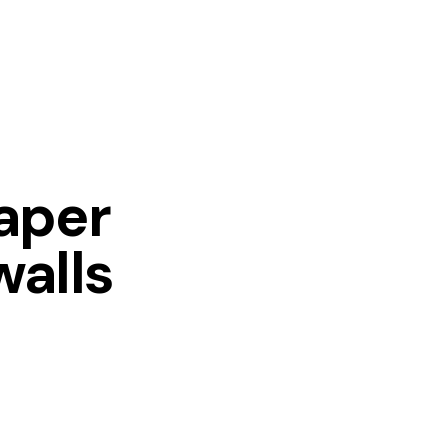
aper
walls